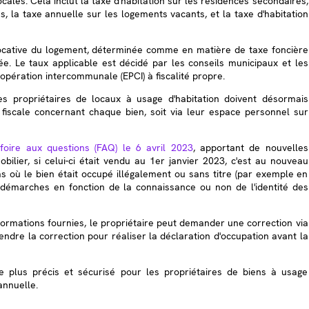
cales. Cela inclut la taxe d'habitation sur les résidences secondaires,
s, la taxe annuelle sur les logements vacants, et la taxe d'habitation
ocative du logement, déterminée comme en matière de taxe foncière
ée. Le taux applicable est décidé par les conseils municipaux et les
pération intercommunale (EPCI) à fiscalité propre.
les propriétaires de locaux à usage d'habitation doivent désormais
n fiscale concernant chaque bien, soit via leur espace personnel sur
a
foire aux questions (FAQ) le 6 avril 2023
, apportant de nouvelles
ilier, si celui-ci était vendu au 1er janvier 2023, c'est au nouveau
as où le bien était occupé illégalement ou sans titre (par exemple en
es démarches en fonction de la connaissance ou non de l'identité des
formations fournies, le propriétaire peut demander une correction via
ndre la correction pour réaliser la déclaration d'occupation avant la
e plus précis et sécurisé pour les propriétaires de biens à usage
annuelle.