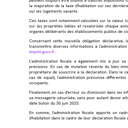
peuvent toujours être soumis à d'autres impositions lo
la majoration de la taxe d'habitation sur ces dernière
sur les logements vacants.
Ces taxes sont notamment calculées sur la valeur l
sur les propriétés bâties et revalorisée chaque ann
organes délibérants des établissements publics de coo
Concernant cette nouvelle obligation déclarative, 
transmettre diverses informations à l'administratio
impots.gouv.fr
.
L'administration fiscale a également mis à jour s
précisions. En cas de mutation récente du bien immob
propriétaire de souscrire à la déclaration. Dans le c
cas de squat), l'administration préconise différent
occupants.
Finalement, en cas d'erreur ou d'omission dans les in
sa messagerie sécurisée, sans pour autant devoir atte
date butoir du 30 juin 2023.
En somme, l'administration fiscale apporte un cadr
d'habitation dans le cadre de leur déclaration fiscale 